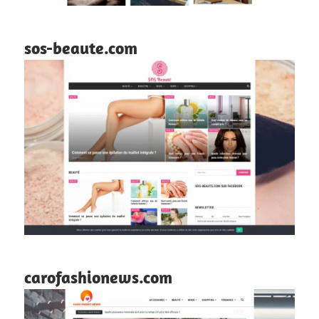
sos-beaute.com
carofashionews.com