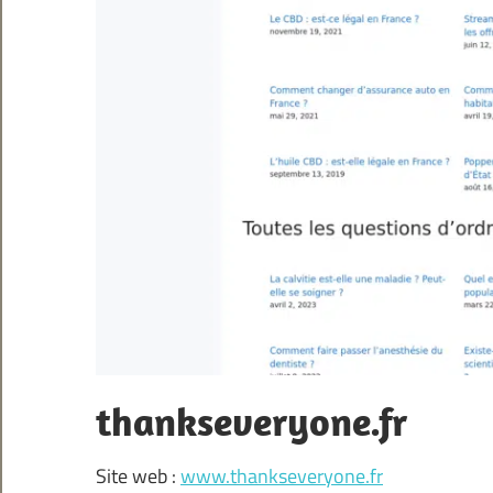
thankseveryone.fr
Site web :
www.thankseveryone.fr