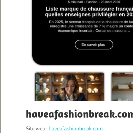
haveafashionbreak.co
Site web :
haveafashionbreak.com